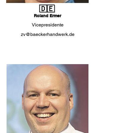
🇩🇪
Roland Ermer
Vicepresidente
zv@baeckerhandwerk.de