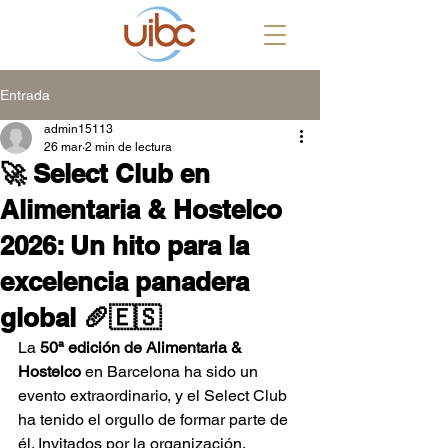
Entrada
admin15113
26 mar
2 min de lectura
🚀 Select Club en
Alimentaria & Hostelco
2026: Un hito para la
excelencia panadera
global 🥖🇪🇸
La 
50ª edición de Alimentaria & 
Hostelco
 en Barcelona ha sido un 
evento extraordinario, y el Select Club 
ha tenido el orgullo de formar parte de 
él. Invitados por la organización, 